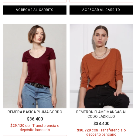
AGREGAR AL CARRITO
AGREGAR AL CARRITO
REMERA BASICA PLUMA BORDO
REMERON FLAME MANGAS AL
CODO LADRILLO
$36.400
$38.400
$29.120
con
Transferencia o
depósito bancario
$30.720
con
Transferencia o
depósito bancario