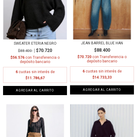
JEAN BARREL BLUE HAN
SWEATER ETERIA NEGRO
$88.400
$70.720
$88.400
$70.720
con
Transferencia o
$56.576
con
Transferencia o
depósito bancario
depósito bancario
6
cuotas sin interés de
6
cuotas sin interés de
$14.733,33
$11.786,67
AGREGAR AL CARRITO
AGREGAR AL CARRITO