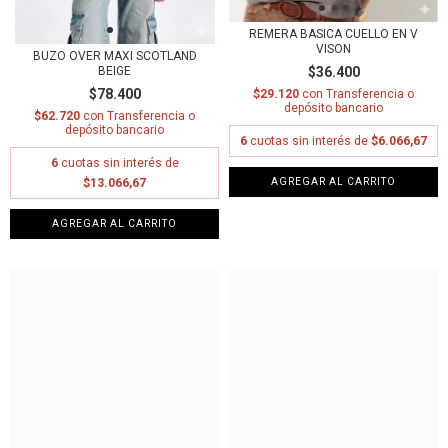
REMERA BASICA CUELLO EN V
VISON
BUZO OVER MAXI SCOTLAND
BEIGE
$36.400
$78.400
$29.120
con
Transferencia o
depósito bancario
$62.720
con
Transferencia o
depósito bancario
6
cuotas sin interés de
$6.066,67
6
cuotas sin interés de
$13.066,67
AGREGAR AL CARRITO
AGREGAR AL CARRITO