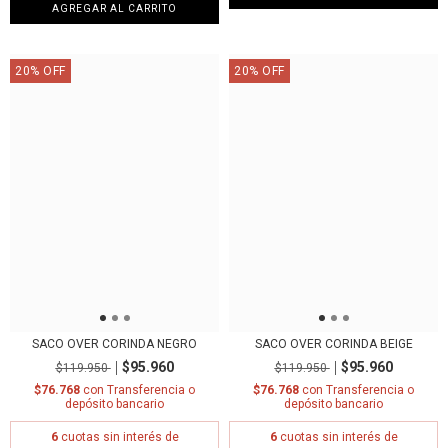
AGREGAR AL CARRITO
20
%
OFF
20
%
OFF
SACO OVER CORINDA NEGRO
SACO OVER CORINDA BEIGE
$95.960
$95.960
$119.950
$119.950
$76.768
con
Transferencia o
$76.768
con
Transferencia o
depósito bancario
depósito bancario
6
cuotas sin interés de
6
cuotas sin interés de