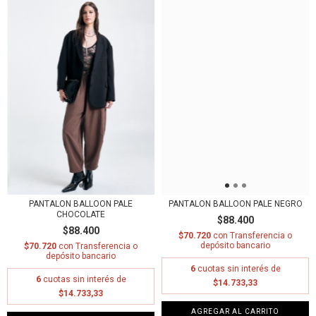
PANTALON BALLOON PALE NEGRO
PANTALON BALLOON PALE
CHOCOLATE
$88.400
$88.400
$70.720
con
Transferencia o
depósito bancario
$70.720
con
Transferencia o
depósito bancario
6
cuotas sin interés de
6
cuotas sin interés de
$14.733,33
$14.733,33
AGREGAR AL CARRITO