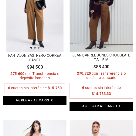
JEAN BARREL JONES CHOCOLATE
PANTALON SASTRERO CORREA
TALLE M
CAMEL
$88.400
$94.500
$70.720
con
Transferencia o
$75.600
con
Transferencia o
depósito bancario
depósito bancario
6
cuotas sin interés de
6
cuotas sin interés de
$15.750
$14.733,33
AGREGAR AL CARRITO
AGREGAR AL CARRITO