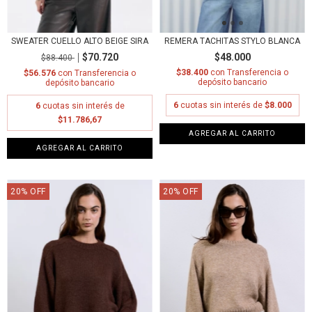
SWEATER CUELLO ALTO BEIGE SIRA
REMERA TACHITAS STYLO BLANCA
$70.720
$48.000
$88.400
$38.400
con
Transferencia o
$56.576
con
Transferencia o
depósito bancario
depósito bancario
6
cuotas sin interés de
$8.000
6
cuotas sin interés de
$11.786,67
AGREGAR AL CARRITO
AGREGAR AL CARRITO
20
%
OFF
20
%
OFF