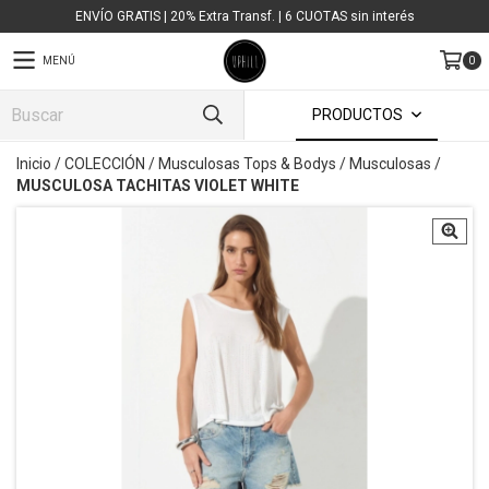
ENVÍO GRATIS | 20% Extra Transf. | 6 CUOTAS sin interés
MENÚ
0
PRODUCTOS
Inicio
/
COLECCIÓN
/
Musculosas Tops & Bodys
/
Musculosas
/
MUSCULOSA TACHITAS VIOLET WHITE