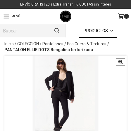
ENVÍO GRATIS | 20% Extra Transf. | 6 CUOTAS sin interés
MENÚ
0
PRODUCTOS
Inicio
/
COLECCIÓN
/
Pantalones
/
Eco Cuero & Texturas
/
PANTALÓN ELLIE DOTS Bengalina texturizada