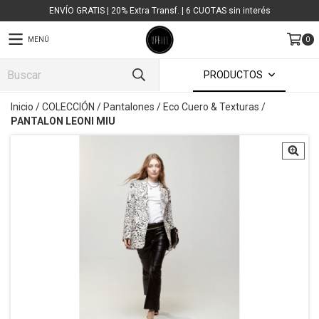
ENVÍO GRATIS | 20% Extra Transf. | 6 CUOTAS sin interés
MENÚ
0
PRODUCTOS
Inicio
/
COLECCIÓN
/
Pantalones
/
Eco Cuero & Texturas
/
PANTALON LEONI MIU