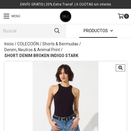
ENVÍO GRATIS | 20% Extra Transf. | 6 CUOTAS sin interés
MENÚ
0
PRODUCTOS
Inicio
/
COLECCIÓN
/
Shorts & Bermudas
/
Denim, Neutros & Animal Print
/
SHORT DENIM BROKEN INDIGO STARK