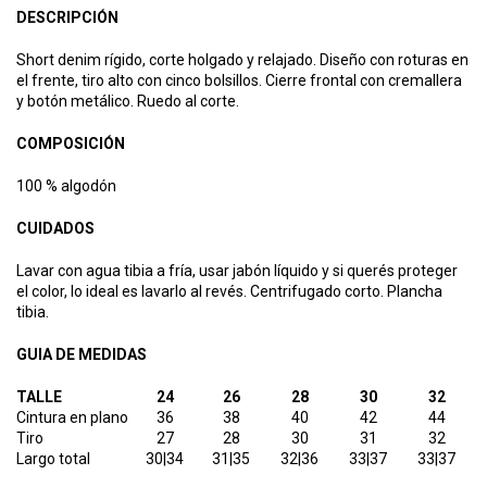
DESCRIPCIÓN
Short denim rígido, corte holgado y relajado. Diseño con roturas en
el frente, tiro alto con cinco bolsillos. Cierre frontal con cremallera
y botón metálico. Ruedo al corte.
COMPOSICIÓN
100 % algodón
CUIDADOS
Lavar con agua tibia a fría, usar jabón líquido y si querés proteger
el color, lo ideal es lavarlo al revés. Centrifugado corto. Plancha
tibia.
GUIA DE MEDIDAS
TALLE
24
26
28
30
32
Cintura en plano
36
38
40
42
44
Tiro
27
28
30
31
32
Largo total
30|34
31|35
32|36
33|37
33|37