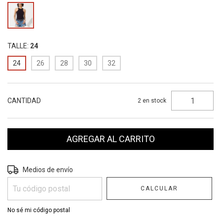
TALLE:
24
24
26
28
30
32
CANTIDAD
2
en stock
Entregas para el CP:
CAMBIAR CP
Medios de envío
CALCULAR
No sé mi código postal