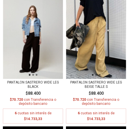
PANTALON SASTRERO WIDE LEG
PANTALON SASTRERO WIDE LEG
BLACK
BEIGE TALLE S
$88.400
$88.400
$70.720
con
Transferencia o
$70.720
con
Transferencia o
depósito bancario
depósito bancario
6
cuotas sin interés de
6
cuotas sin interés de
$14.733,33
$14.733,33