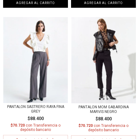
AGREGAR AL CARRITO
AGREGAR AL CARRITO
PANTALON SASTRERO RAYA FINA
PANTALON MOM GABARDINA
GREY
MARVIS NEGRO
$88.400
$88.400
$70.720
con
Transferencia o
$70.720
con
Transferencia o
depósito bancario
depósito bancario