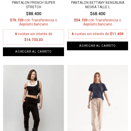
PANTALON FRENCH SUPER
PANTALON BETTANY BENGALINA
STRETCH
NEGRA TALLE L
$88.400
$68.400
$70.720
con
Transferencia o
$54.720
con
Transferencia o
depósito bancario
depósito bancario
6
cuotas sin interés de
6
cuotas sin interés de
$11.400
$14.733,33
AGREGAR AL CARRITO
AGREGAR AL CARRITO