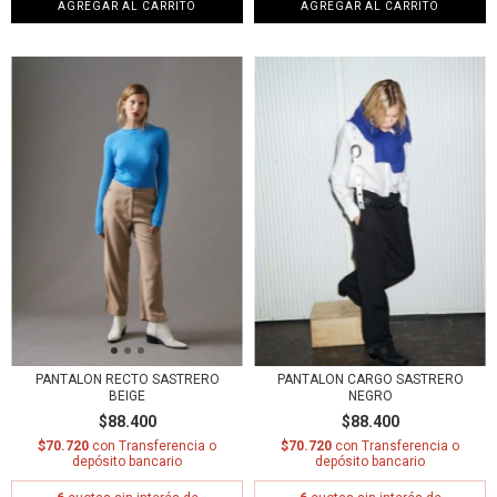
AGREGAR AL CARRITO
AGREGAR AL CARRITO
PANTALON CARGO SASTRERO
PANTALON RECTO SASTRERO
NEGRO
BEIGE
$88.400
$88.400
$70.720
con
Transferencia o
$70.720
con
Transferencia o
depósito bancario
depósito bancario